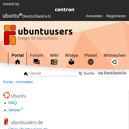
hosted by
Anmelden
Registrieren
Portal
Forum
Wiki
Ikhaya
Planet
Mitmachen
via DuckDuckGo
Portal
Anmelden
Ubuntu
FAQ
Verein
ubuntuusers.de