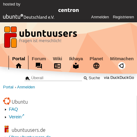
hosted by
Anmelden
Registrieren
Portal
Forum
Wiki
Ikhaya
Planet
Mitmachen
via DuckDuckGo
Portal
Anmelden
Ubuntu
FAQ
Verein
ubuntuusers.de