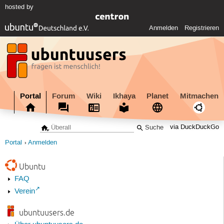
hosted by
Anmelden
Registrieren
Portal
Forum
Wiki
Ikhaya
Planet
Mitmachen
via DuckDuckGo
Portal
Anmelden
Ubuntu
FAQ
Verein
ubuntuusers.de