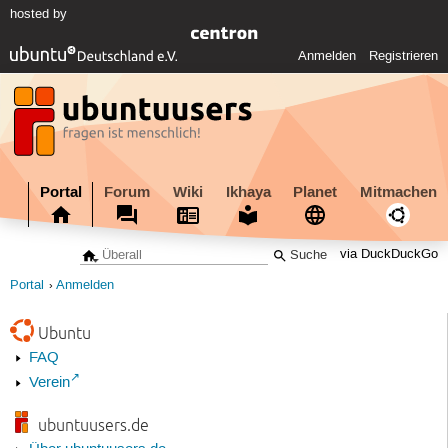
hosted by
Anmelden
Registrieren
Portal
Forum
Wiki
Ikhaya
Planet
Mitmachen
via DuckDuckGo
Portal
Anmelden
Ubuntu
FAQ
Verein
ubuntuusers.de