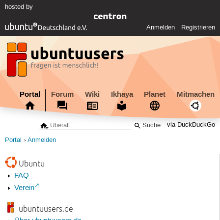
hosted by
Anmelden
Registrieren
Portal
Forum
Wiki
Ikhaya
Planet
Mitmachen
via DuckDuckGo
Portal
Anmelden
Ubuntu
FAQ
Verein
ubuntuusers.de