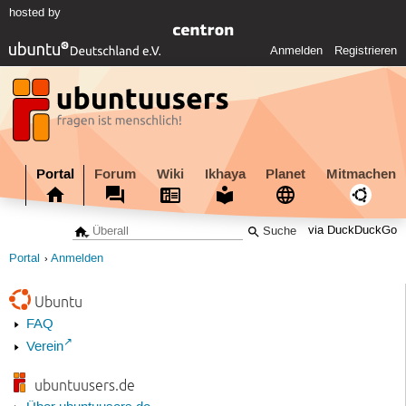
hosted by
Anmelden
Registrieren
Portal
Forum
Wiki
Ikhaya
Planet
Mitmachen
via DuckDuckGo
Portal
Anmelden
Ubuntu
FAQ
Verein
ubuntuusers.de