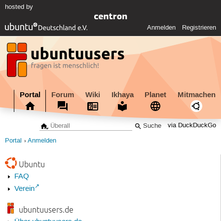
hosted by
Anmelden
Registrieren
Portal
Forum
Wiki
Ikhaya
Planet
Mitmachen
via DuckDuckGo
Portal
Anmelden
Ubuntu
FAQ
Verein
ubuntuusers.de