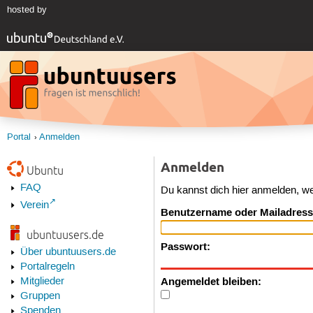
hosted by
Portal
Anmelden
Anmelden
Ubuntu
FAQ
Du kannst dich hier anmelden, w
Verein
Benutzername oder Mailadress
ubuntuusers.de
Passwort:
Über ubuntuusers.de
Portalregeln
Angemeldet bleiben:
Mitglieder
Gruppen
Spenden