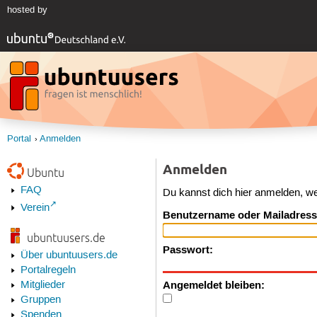
hosted by
Portal
Anmelden
Anmelden
Ubuntu
FAQ
Du kannst dich hier anmelden, w
Verein
Benutzername oder Mailadress
ubuntuusers.de
Passwort:
Über ubuntuusers.de
Portalregeln
Angemeldet bleiben:
Mitglieder
Gruppen
Spenden