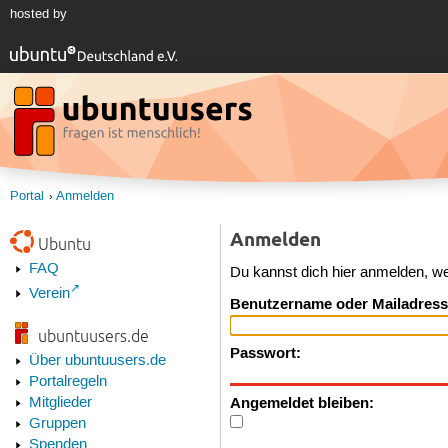
hosted by
Portal
Anmelden
Anmelden
Ubuntu
FAQ
Du kannst dich hier anmelden, w
Verein
Benutzername oder Mailadress
ubuntuusers.de
Passwort:
Über ubuntuusers.de
Portalregeln
Angemeldet bleiben:
Mitglieder
Gruppen
Spenden