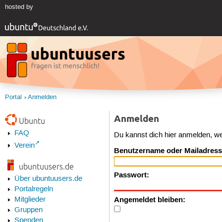
hosted by
Portal
Anmelden
Anmelden
Ubuntu
FAQ
Du kannst dich hier anmelden, w
Verein
Benutzername oder Mailadress
ubuntuusers.de
Passwort:
Über ubuntuusers.de
Portalregeln
Angemeldet bleiben:
Mitglieder
Gruppen
Spenden