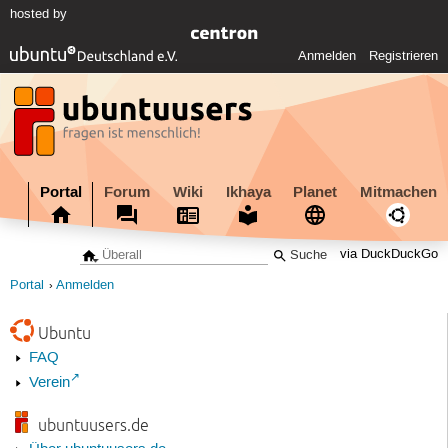
hosted by
Anmelden
Registrieren
Portal
Forum
Wiki
Ikhaya
Planet
Mitmachen
via DuckDuckGo
Portal
Anmelden
Ubuntu
FAQ
Verein
ubuntuusers.de