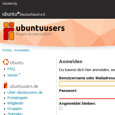
hosted by
Portal
Anmelden
Anmelden
Ubuntu
FAQ
Du kannst dich hier anmelden, w
Verein
Benutzername oder Mailadress
ubuntuusers.de
Passwort:
Über ubuntuusers.de
Portalregeln
Angemeldet bleiben:
Mitglieder
Gruppen
Spenden