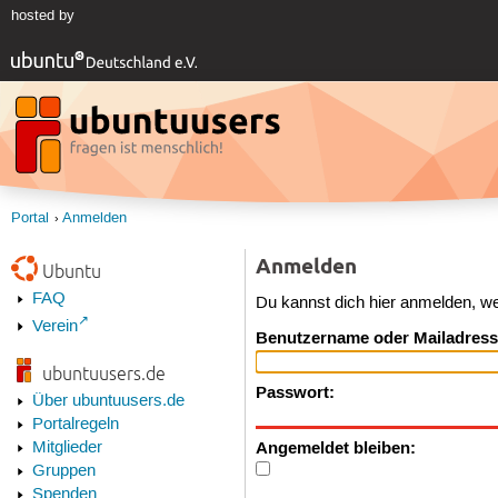
hosted by
Portal
Anmelden
Anmelden
Ubuntu
FAQ
Du kannst dich hier anmelden, w
Verein
Benutzername oder Mailadress
ubuntuusers.de
Passwort:
Über ubuntuusers.de
Portalregeln
Angemeldet bleiben:
Mitglieder
Gruppen
Spenden