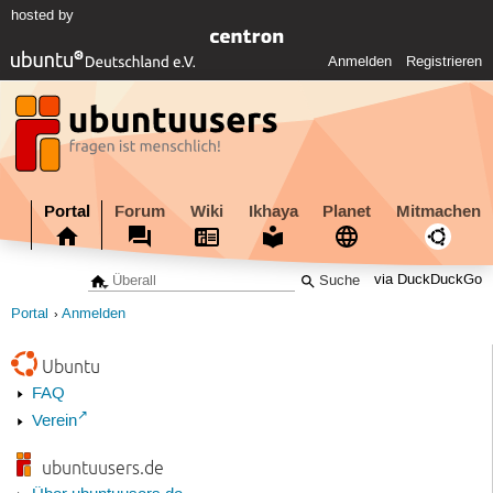
hosted by
Anmelden
Registrieren
Portal
Forum
Wiki
Ikhaya
Planet
Mitmachen
via DuckDuckGo
Portal
Anmelden
Ubuntu
FAQ
Verein
ubuntuusers.de