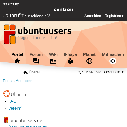
hosted by
Anmelden
Registrieren
Portal
Forum
Wiki
Ikhaya
Planet
Mitmachen
via DuckDuckGo
Portal
Anmelden
Ubuntu
FAQ
Verein
ubuntuusers.de