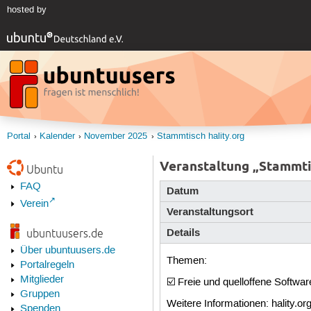
hosted by
Portal
Kalender
November 2025
Stammtisch hality.org
Veranstaltung „Stammtis
Ubuntu
FAQ
Datum
Verein
Veranstaltungsort
Details
ubuntuusers.de
Über ubuntuusers.de
Themen:
Portalregeln
Mitglieder
☑️ Freie und quelloffene Softwar
Gruppen
Weitere Informationen: hality.or
Spenden