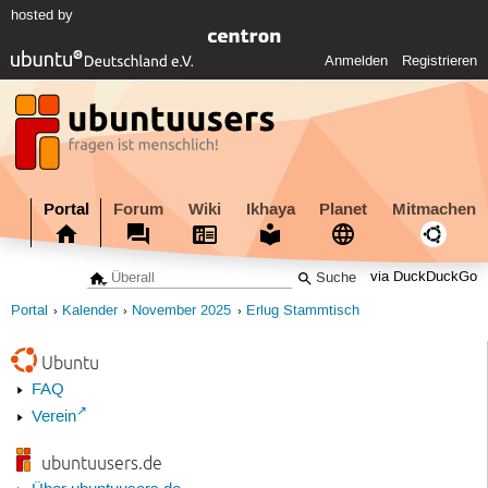
hosted by
Anmelden
Registrieren
Portal
Forum
Wiki
Ikhaya
Planet
Mitmachen
via DuckDuckGo
Portal
Kalender
November 2025
Erlug Stammtisch
Ubuntu
FAQ
Verein
ubuntuusers.de