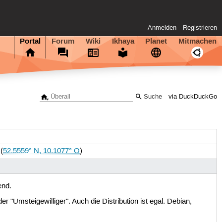
Anmelden
Registrieren
Portal
Forum
Wiki
Ikhaya
Planet
Mitmachen
via DuckDuckGo
(
52.5559° N, 10.1077° O
)
end.
der "Umsteigewilliger". Auch die Distribution ist egal. Debian,