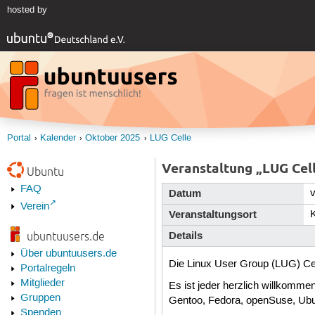
hosted by
Portal
Kalender
Oktober 2025
LUG Celle
Veranstaltung „LUG Cel
Ubuntu
FAQ
Datum
Verein
Veranstaltungsort
Details
ubuntuusers.de
Über ubuntuusers.de
Die Linux User Group (LUG) Cel
Portalregeln
Mitglieder
Es ist jeder herzlich willkommen,
Gruppen
Gentoo, Fedora, openSuse, Ubunt
Spenden