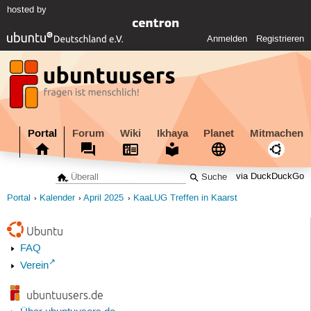
hosted by
Anmelden
Registrieren
Portal
Forum
Wiki
Ikhaya
Planet
Mitmachen
via DuckDuckGo
Portal
Kalender
April 2025
KaaLUG Treffen in Kaarst
Ubuntu
FAQ
Verein
ubuntuusers.de