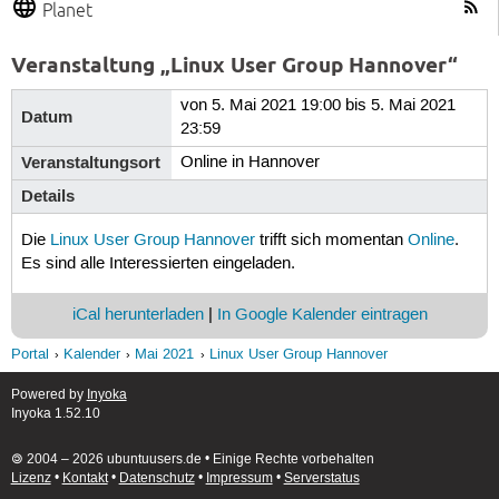
Planet
Veranstaltung „Linux User Group Hannover“
von 5. Mai 2021 19:00 bis 5. Mai 2021
Datum
23:59
Veranstaltungsort
Online in Hannover
Details
Die
Linux User Group Hannover
trifft sich momentan
Online
.
Es sind alle Interessierten eingeladen.
iCal herunterladen
|
In Google Kalender eintragen
Portal
Kalender
Mai 2021
Linux User Group Hannover
Powered by
Inyoka
Inyoka 1.52.10
🄯 2004 – 2026 ubuntuusers.de • Einige Rechte vorbehalten
Lizenz
•
Kontakt
•
Datenschutz
•
Impressum
•
Serverstatus