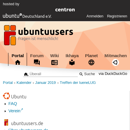
hosted by
Anmelden
Registrieren
Portal
Forum
Wiki
Ikhaya
Planet
Mitmachen
via DuckDuckGo
Portal
Kalender
Januar 2019
Treffen der lueneLUG
Ubuntu
FAQ
Verein
ubuntuusers.de