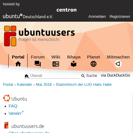
hosted by
Anmelden
Registrieren
Portal
Forum
Wiki
Ikhaya
Planet
Mitmachen
via DuckDuckGo
Portal
Kalender
Mai 2018
Stammtisch der LUG Halix Halle
Ubuntu
FAQ
Verein
ubuntuusers.de