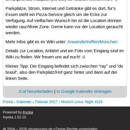
Parkplätze, Strom, Internet und Getränke gibt es dort, für's
Essen steht ein Pizza-Service gleich um die Ecke zur
Verfügung. Auf vielfachen Wunsch hin ist die Location drinnen
wieder rauchfreie Zone. Gerne kann vor der Location geraucht
werden.
Mehr Infos gibt es im Wiki unter:
Anwendertreffen/München
Details zur Location, Anfahrt und ein Foto vom Eingang sind im
Wiki zu finden. Wir freuen uns auf euch! ☺
Kleiner Tipp: Der Eingang befindet sich zwischen "ray" und "do
brasil", also den Parkplatz/Hof ganz hinter und dann auf der
linken Seite.
iCal herunterladen
|
In Google Kalender eintragen
Portal
Kalender
Februar 2017
Munich Linux Night #119
Powered by
Inyoka
Inyoka 1.52.10
🄯 2004 – 2026 ubuntuusers.de • Einige Rechte vorbehalten