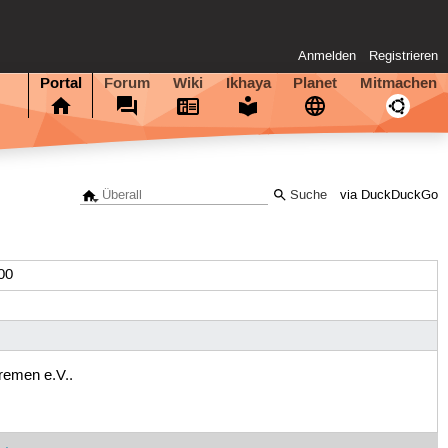
Anmelden
Registrieren
Portal
Forum
Wiki
Ikhaya
Planet
Mitmachen
via DuckDuckGo
00
remen e.V..