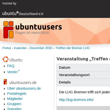
hosted by
Portal
Kalender
Dezember 2016
Treffen der Bremer LUG
Veranstaltung „Treffen
Ubuntu
FAQ
Datum
Verein
Veranstaltungsort
Details
ubuntuusers.de
Über ubuntuusers.de
Die LUG Bremen trifft sich je
Portalregeln
Mitglieder
http://lug-bremen.info/
Gruppen
Spenden