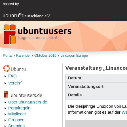
hosted by
Portal
Kalender
Oktober 2016
Linuxcon Europe
Veranstaltung „Linuxco
Ubuntu
FAQ
Datum
Verein
Veranstaltungsort
Details
ubuntuusers.de
Über ubuntuusers.de
Die diesjährige Linuxcon von Eu
Portalregeln
Informationen gibt es auf der
We
Mitglieder
Gruppen
Spenden