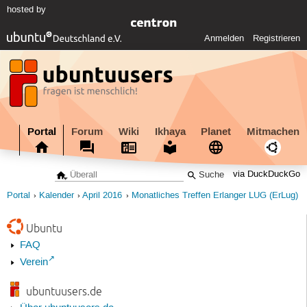
hosted by
Anmelden
Registrieren
Portal
Forum
Wiki
Ikhaya
Planet
Mitmachen
via DuckDuckGo
Portal
Kalender
April 2016
Monatliches Treffen Erlanger LUG (ErLug)
Ubuntu
FAQ
Verein
ubuntuusers.de