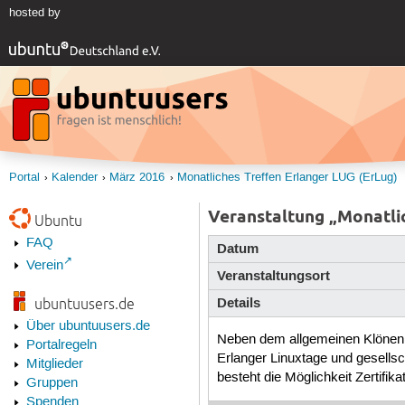
hosted by
Portal
Kalender
März 2016
Monatliches Treffen Erlanger LUG (ErLug)
Veranstaltung „Monatli
Ubuntu
FAQ
Datum
Verein
Veranstaltungsort
Details
ubuntuusers.de
Über ubuntuusers.de
Neben dem allgemeinen Klönen b
Portalregeln
Erlanger Linuxtage und gesells
Mitglieder
besteht die Möglichkeit Zertifik
Gruppen
Spenden