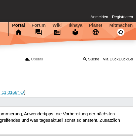
Anmelden
Registrieren
Portal
Forum
Wiki
Ikhaya
Planet
Mitmachen
via DuckDuckGo
, 11.0168° O
)
rammierung, Anwendertipps, die Vorbereitung der nächsten
reifendes und was tagesaktuell sonst so ansteht. Zusätzlich