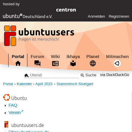
hosted by
Anmelden
Registrieren
Portal
Forum
Wiki
Ikhaya
Planet
Mitmachen
via DuckDuckGo
Portal
Kalender
April 2015
Stammtisch Stuttgart
Ubuntu
FAQ
Verein
ubuntuusers.de