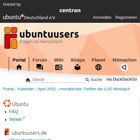
hosted by
Anmelden
Registrieren
Portal
Forum
Wiki
Ikhaya
Planet
Mitmachen
via DuckDuckGo
Portal
Kalender
April 2015
monatliches Treffen der LUG Mosbach
Ubuntu
FAQ
Verein
ubuntuusers.de