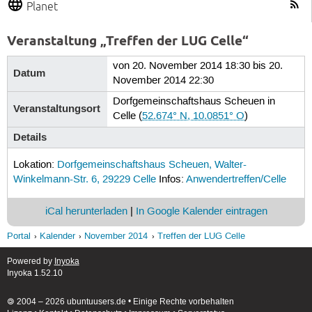
Planet
Veranstaltung „Treffen der LUG Celle“
von 20. November 2014 18:30 bis 20.
Datum
November 2014 22:30
Dorfgemeinschaftshaus Scheuen in
Veranstaltungsort
Celle
(
52.674° N, 10.0851° O
)
Details
Lokation:
Dorfgemeinschaftshaus Scheuen, Walter-
Winkelmann-Str. 6, 29229 Celle
Infos:
Anwendertreffen/Celle
iCal herunterladen
|
In Google Kalender eintragen
Portal
Kalender
November 2014
Treffen der LUG Celle
Powered by
Inyoka
Inyoka 1.52.10
🄯 2004 – 2026 ubuntuusers.de • Einige Rechte vorbehalten