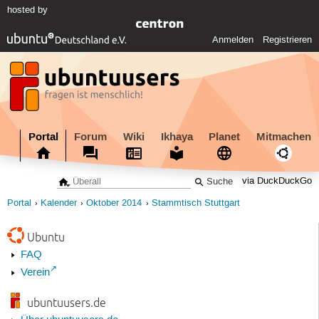
hosted by
Anmelden
Registrieren
Portal
Forum
Wiki
Ikhaya
Planet
Mitmachen
via DuckDuckGo
Portal
Kalender
Oktober 2014
Stammtisch Stuttgart
Ubuntu
FAQ
Verein
ubuntuusers.de