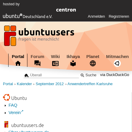
hosted by
Anmelden
Registrieren
Portal
Forum
Wiki
Ikhaya
Planet
Mitmachen
via DuckDuckGo
Portal
Kalender
September 2012
Anwendertreffen Karlsruhe
Ubuntu
FAQ
Verein
ubuntuusers.de