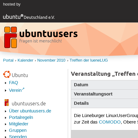
hosted by
Portal
Kalender
November 2010
Treffen der lueneLUG
Veranstaltung „Treffen
Ubuntu
FAQ
Datum
Verein
Veranstaltungsort
Details
ubuntuusers.de
Über ubuntuusers.de
Die Lüneburger LinuxUserGroup (
Portalregeln
zur Zeit das
COMODO
, Obere 
Mitglieder
Gruppen
Spenden