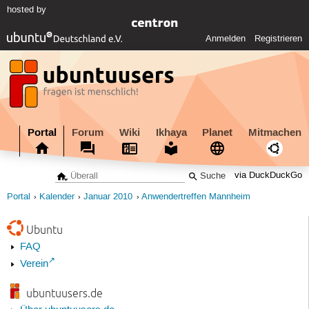
hosted by
Anmelden
Registrieren
Portal
Forum
Wiki
Ikhaya
Planet
Mitmachen
via DuckDuckGo
Portal
Kalender
Januar 2010
Anwendertreffen Mannheim
Ubuntu
FAQ
Verein
ubuntuusers.de