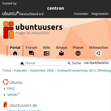
hosted by
Anmelden
Registrieren
Portal
Forum
Wiki
Ikhaya
Planet
Mitmachen
via DuckDuckGo
Portal
Kalender
September 2008
SoftwareFreedomDay 08 in Offenburg
Ubuntu
FAQ
Verein
ubuntuusers.de